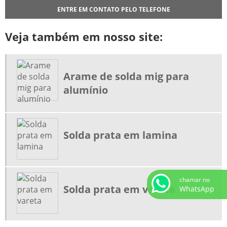
VARETA DE LATÃO PARA SOLDA
ENTRE EM CONTATO PELO TELEFONE
FORNECEDOR DE SOLDA PRATA
Veja também em nosso site:
DISTRIBUIDOR DE VARETA DE SOLDA
ESTANHO PARA SOLDA
ESTANHO PARA SOLDA COMPRAR
Arame de solda mig para
ESTANHO PARA SOLDA PREÇO
alumínio
FLUXO PARA SOLDA PRATA
FLUXO PARA SOLDA PRATA PREÇO
Solda prata em lamina
BICO DE CORTE PARA SOLDA COMPRAR
EQUIPAMENTOS DE SOLDA E CORTE
MAÇARICO PARA AQUECIMENTO DE PEÇAS
chamar no
MAÇARICO PARA CORTE E SOLDA
Solda prata em vareta
WhatsApp
MAÇARICO PORTÁTIL PARA SOLDA
REFIL DE GÁS PARA MAÇARICO PORTÁTIL