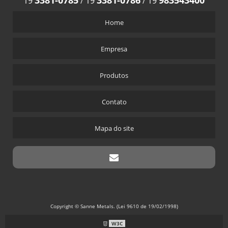
3381-0785
3381-0786
983543400
19
/
19
/
19
Home
Empresa
Produtos
Contato
Mapa do site
Copyright © Sanne Metals. (Lei 9610 de 19/02/1998)
W3C