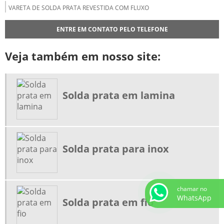
VARETA DE SOLDA PRATA REVESTIDA COM FLUXO
VARETA DE LATÃO PARA SOLDA
ENTRE EM CONTATO PELO TELEFONE
FORNECEDOR DE SOLDA PRATA
Veja também em nosso site:
DISTRIBUIDOR DE VARETA DE SOLDA
ESTANHO PARA SOLDA
ESTANHO PARA SOLDA COMPRAR
Solda prata em lamina
ESTANHO PARA SOLDA PREÇO
FLUXO PARA SOLDA PRATA
FLUXO PARA SOLDA PRATA PREÇO
Solda prata para inox
BICO DE CORTE PARA SOLDA COMPRAR
EQUIPAMENTOS DE SOLDA E CORTE
MAÇARICO PARA AQUECIMENTO DE PEÇAS
chamar no
WhatsApp
MAÇARICO PARA CORTE E SOLDA
Solda prata em fio
MAÇARICO PORTÁTIL PARA SOLDA