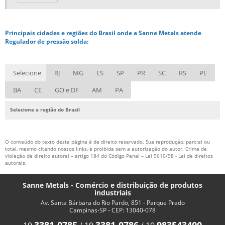
REFIL DE GÁS PARA MAÇARICO PORTÁTIL
REGULADOR DE PRESSÃO SOLDA
Principais cidades e regiões do Brasil onde a Sanne Metals atende
VÁLVULA CORTA CHAMA PREÇO
Regulador de pressão solda:
CONSUMÍVEIS DE SOLDA MIG MAG
CONSUMÍVEIS DE SOLDAGEM
Selecione
RJ
MG
ES
SP
PR
SC
RS
PE
CONSUMÍVEIS PARA SOLDAGEM TIG
BA
CE
GO e DF
AM
PA
FORNECEDORES DE CONSUMÍVEIS PARA SOLDA
Selecione a região do Brasil
VARETAS PARA SOLDAGEM TIG
DISTRIBUIDOR DE ARAME DE SOLDA
O conteúdo do texto desta página é de direito reservado. Sua reprodução, parcial ou
total, mesmo citando nossos links, é proibida sem a autorização do autor. Crime de
DISTRIBUIDOR DE ARAME DE SOLDA MIG
violação de direito autoral – artigo 184 do Código Penal –
Lei 9610/98 - Lei de direitos
autorais
.
DISTRIBUIDOR DE SOLDA
FORNECEDOR ARAME MIG
Sanne Metals - Comércio e distribuição de produtos
industriais
FORNECEDOR SOLDA MIG
Av. Santa Bárbara do Rio Pardo, 851 - Parque Prado
Campinas-SP - CEP: 13040-078
REVESTIMENTO DURO STELLITE