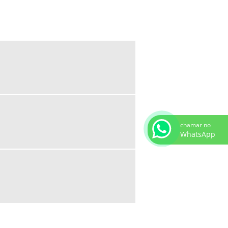
BICO DE CORTE PARA SOLDA COMPRAR
EQUIPAMENTOS DE SOLDA E CORTE
MAÇARICO PARA AQUECIMENTO DE
PEÇAS
MAÇARICO PARA CORTE E SOLDA
MAÇARICO PORTÁTIL PARA SOLDA
REFIL DE GÁS PARA MAÇARICO PORTÁTIL
REGULADOR DE PRESSÃO SOLDA
chamar no
WhatsApp
VÁLVULA CORTA CHAMA PREÇO
CONSUMÍVEIS DE SOLDA MIG MAG
CONSUMÍVEIS DE SOLDAGEM
CONSUMÍVEIS PARA SOLDAGEM TIG
FORNECEDORES DE CONSUMÍVEIS PARA
SOLDA
VARETAS PARA SOLDAGEM TIG