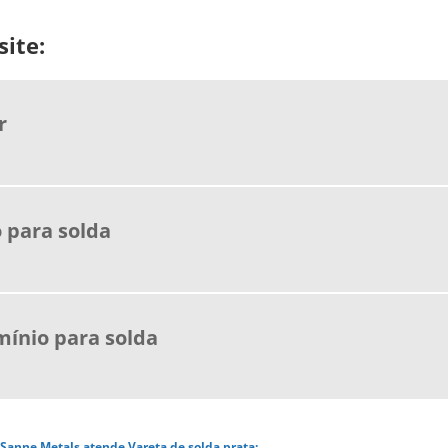
ite:
r
o para solda
mínio para solda
a Sanne Metals atende Vareta de solda prata: