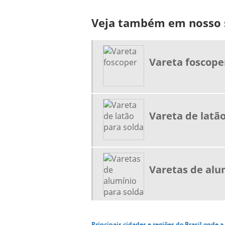
Veja também em nosso s
Vareta foscope
Vareta de latã
Varetas de alu
Principais cidades e regiões do Brasil onde 