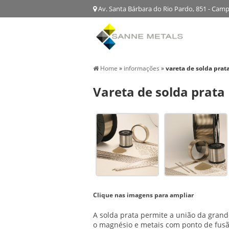
Av. Santa Bárbara do Rio Pardo, 851 - Cam
Home
»
informações
»
vareta de solda prat
Vareta de solda prata
Clique nas imagens para ampliar
A solda prata permite a união da grande
o magnésio e metais com ponto de fusão