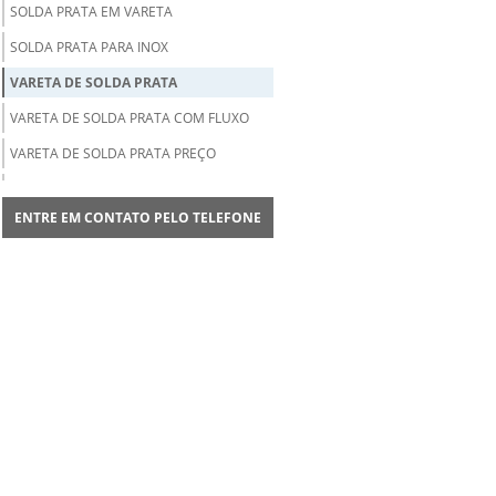
SOLDA PRATA EM VARETA
SOLDA PRATA PARA INOX
VARETA DE SOLDA PRATA
VARETA DE SOLDA PRATA COM FLUXO
VARETA DE SOLDA PRATA PREÇO
VARETA DE SOLDA PRATA REVESTIDA
COM FLUXO
ENTRE EM CONTATO PELO TELEFONE
VARETA DE LATÃO PARA SOLDA
FORNECEDOR DE SOLDA PRATA
DISTRIBUIDOR DE VARETA DE SOLDA
ESTANHO PARA SOLDA
ESTANHO PARA SOLDA COMPRAR
ESTANHO PARA SOLDA PREÇO
FLUXO PARA SOLDA PRATA
FLUXO PARA SOLDA PRATA PREÇO