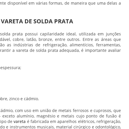
ente disponível em várias formas, de maneira que uma delas a
 VARETA DE SOLDA PRATA
solda prata
possui capilaridade ideal, utilizada em junções
ável, cobre, latão, bronze, entre outros. Entre as áreas que
ão as indústrias de refrigeração, alimentícios, ferramentas,
arantir a
vareta de solda prata
adequada, é importante avaliar
espessura;
obre, zinco e cádmio.
ádmio, com uso em união de metais ferrosos e cuprosos, que
 exceto alumínio, magnésio e metais cujo ponto de fusão é
tipo de
vareta
é fabricada em aparelhos elétricos, refrigeração,
do e instrumentos musicais, material cirúrgico e odontológico,