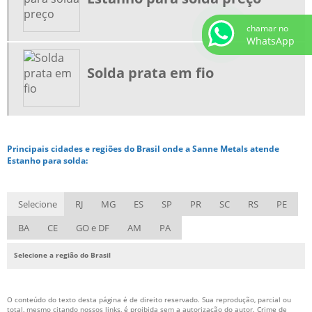
BICO DE CORTE PARA SOLDA COMPRAR
EQUIPAMENTOS DE SOLDA E CORTE
chamar no
WhatsApp
MAÇARICO PARA AQUECIMENTO DE PEÇAS
MAÇARICO PARA CORTE E SOLDA
Solda prata em fio
MAÇARICO PORTÁTIL PARA SOLDA
REFIL DE GÁS PARA MAÇARICO PORTÁTIL
REGULADOR DE PRESSÃO SOLDA
Principais cidades e regiões do Brasil onde a Sanne Metals atende
VÁLVULA CORTA CHAMA PREÇO
Estanho para solda:
CONSUMÍVEIS DE SOLDA MIG MAG
CONSUMÍVEIS DE SOLDAGEM
Selecione
RJ
MG
ES
SP
PR
SC
RS
PE
CONSUMÍVEIS PARA SOLDAGEM TIG
BA
CE
GO e DF
AM
PA
FORNECEDORES DE CONSUMÍVEIS PARA SOLDA
Selecione a região do Brasil
VARETAS PARA SOLDAGEM TIG
DISTRIBUIDOR DE ARAME DE SOLDA
O conteúdo do texto desta página é de direito reservado. Sua reprodução, parcial ou
total, mesmo citando nossos links, é proibida sem a autorização do autor. Crime de