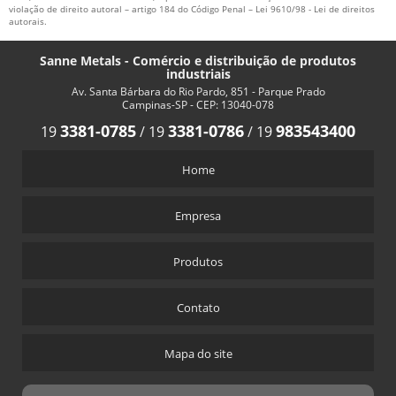
DISTRIBUIDOR DE ARAME DE SOLDA MIG
violação de direito autoral – artigo 184 do Código Penal –
Lei 9610/98 - Lei de direitos
autorais
.
DISTRIBUIDOR DE SOLDA
FORNECEDOR ARAME MIG
Sanne Metals - Comércio e distribuição de produtos
industriais
FORNECEDOR SOLDA MIG
Av. Santa Bárbara do Rio Pardo, 851 - Parque Prado
Campinas-SP - CEP: 13040-078
REVESTIMENTO DURO STELLITE
3381-0785
3381-0786
983543400
19
/
19
/
19
Home
Empresa
Produtos
Contato
Mapa do site