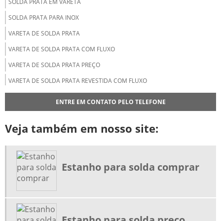
SOLDA PRATA EM VARETA
SOLDA PRATA PARA INOX
VARETA DE SOLDA PRATA
VARETA DE SOLDA PRATA COM FLUXO
VARETA DE SOLDA PRATA PREÇO
VARETA DE SOLDA PRATA REVESTIDA COM FLUXO
VARETA DE LATÃO PARA SOLDA
ENTRE EM CONTATO PELO TELEFONE
FORNECEDOR DE SOLDA PRATA
Veja também em nosso site:
DISTRIBUIDOR DE VARETA DE SOLDA
ESTANHO PARA SOLDA
ESTANHO PARA SOLDA COMPRAR
Estanho para solda comprar
ESTANHO PARA SOLDA PREÇO
FLUXO PARA SOLDA PRATA
FLUXO PARA SOLDA PRATA PREÇO
Estanho para solda preço