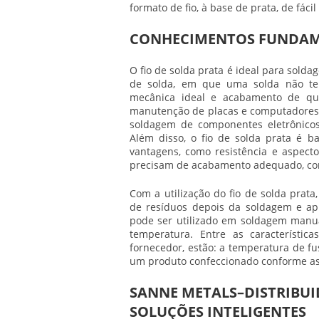
formato de fio, à base de prata, de fácil
CONHECIMENTOS FUNDAME
O
fio de solda prata
é ideal para solda
de solda, em que uma solda não ten
mecânica ideal e acabamento de qua
manutenção de placas e computadores.
soldagem de componentes eletrônicos
Além disso, o
fio de solda prata
é bas
vantagens, como resistência e aspecto
precisam de acabamento adequado, com
Com a utilização do
fio de solda prata
de resíduos depois da soldagem e apr
pode ser utilizado em soldagem manua
temperatura. Entre as característic
fornecedor, estão: a temperatura de fu
um produto confeccionado conforme as 
SANNE METALS–DISTRIBUI
SOLUÇÕES INTELIGENTES