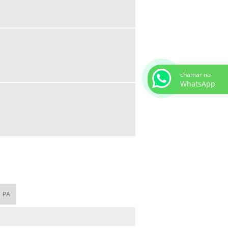
BICO DE CORTE PARA SOLDA COMPRAR
EQUIPAMENTOS DE SOLDA E CORTE
MAÇARICO PARA AQUECIMENTO DE
PEÇAS
MAÇARICO PARA CORTE E SOLDA
chamar no
WhatsApp
MAÇARICO PORTÁTIL PARA SOLDA
REFIL DE GÁS PARA MAÇARICO PORTÁTIL
REGULADOR DE PRESSÃO SOLDA
VÁLVULA CORTA CHAMA PREÇO
CONSUMÍVEIS DE SOLDA MIG MAG
CONSUMÍVEIS DE SOLDAGEM
CONSUMÍVEIS PARA SOLDAGEM TIG
PA
FORNECEDORES DE CONSUMÍVEIS PARA
SOLDA
VARETAS PARA SOLDAGEM TIG