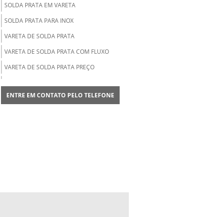
SOLDA PRATA EM VARETA
SOLDA PRATA PARA INOX
VARETA DE SOLDA PRATA
VARETA DE SOLDA PRATA COM FLUXO
VARETA DE SOLDA PRATA PREÇO
VARETA DE SOLDA PRATA REVESTIDA
COM FLUXO
ENTRE EM CONTATO PELO TELEFONE
VARETA DE LATÃO PARA SOLDA
FORNECEDOR DE SOLDA PRATA
DISTRIBUIDOR DE VARETA DE SOLDA
ESTANHO PARA SOLDA
ESTANHO PARA SOLDA COMPRAR
ESTANHO PARA SOLDA PREÇO
FLUXO PARA SOLDA PRATA
FLUXO PARA SOLDA PRATA PREÇO