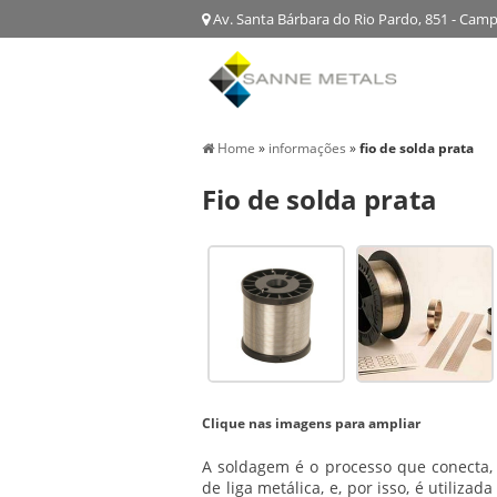
Av. Santa Bárbara do Rio Pardo, 851 - Cam
Home
»
informações
»
fio de solda prata
Fio de solda prata
Clique nas imagens para ampliar
A soldagem é o processo que conecta,
de liga metálica, e, por isso, é utiliza