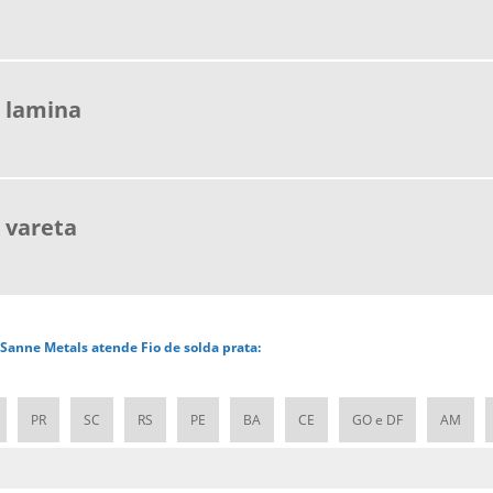
 lamina
 vareta
a Sanne Metals atende Fio de solda prata:
PR
SC
RS
PE
BA
CE
GO e DF
AM