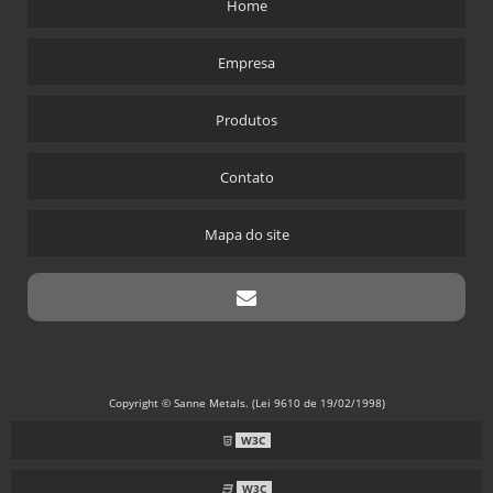
Home
DISTRIBUIDOR DE ARAME DE SOLDA MIG
Empresa
DISTRIBUIDOR DE SOLDA
FORNECEDOR ARAME MIG
Produtos
FORNECEDOR SOLDA MIG
REVESTIMENTO DURO STELLITE
Contato
Mapa do site
Copyright © Sanne Metals. (Lei 9610 de 19/02/1998)
W3C
W3C