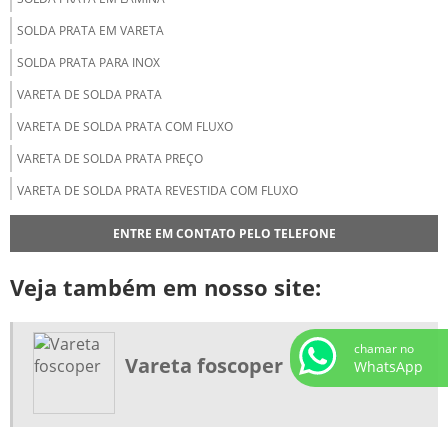
SOLDA PRATA EM VARETA
SOLDA PRATA PARA INOX
VARETA DE SOLDA PRATA
VARETA DE SOLDA PRATA COM FLUXO
VARETA DE SOLDA PRATA PREÇO
VARETA DE SOLDA PRATA REVESTIDA COM FLUXO
VARETA DE LATÃO PARA SOLDA
ENTRE EM CONTATO PELO TELEFONE
FORNECEDOR DE SOLDA PRATA
Veja também em nosso site:
DISTRIBUIDOR DE VARETA DE SOLDA
ESTANHO PARA SOLDA
chamar no
ESTANHO PARA SOLDA COMPRAR
Vareta foscoper
WhatsApp
ESTANHO PARA SOLDA PREÇO
FLUXO PARA SOLDA PRATA
FLUXO PARA SOLDA PRATA PREÇO