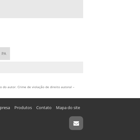
DISTRIBUIDOR DE ARAME DE SOLDA
DISTRIBUIDOR DE ARAME DE SOLDA MIG
DISTRIBUIDOR DE SOLDA
FORNECEDOR ARAME MIG
FORNECEDOR SOLDA MIG
PA
REVESTIMENTO DURO STELLITE
 do autor. Crime de violação de direito autoral –
presa
Produtos
Contato
Mapa do site