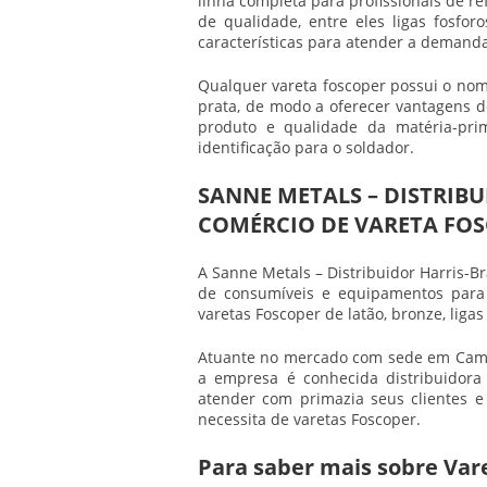
linha completa para profissionais de re
de qualidade, entre eles ligas fosfo
características para atender a demand
Qualquer
vareta foscoper
possui o nom
prata, de modo a oferecer vantagens d
produto e qualidade da matéria-prima
identificação para o soldador.
SANNE METALS – DISTRIBU
COMÉRCIO DE VARETA FO
A Sanne Metals – Distribuidor Harris-B
de consumíveis e equipamentos para s
varetas Foscoper de latão, bronze, liga
Atuante no mercado com sede em Campi
a empresa é conhecida distribuidora 
atender com primazia seus clientes e
necessita de varetas Foscoper.
Para saber mais sobre Var