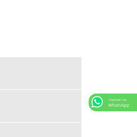
BICO DE CORTE PARA SOLDA COMPRAR
EQUIPAMENTOS DE SOLDA E CORTE
MAÇARICO PARA AQUECIMENTO DE
PEÇAS
MAÇARICO PARA CORTE E SOLDA
MAÇARICO PORTÁTIL PARA SOLDA
REFIL DE GÁS PARA MAÇARICO PORTÁTIL
REGULADOR DE PRESSÃO SOLDA
VÁLVULA CORTA CHAMA PREÇO
CONSUMÍVEIS DE SOLDA MIG MAG
chamar no
CONSUMÍVEIS DE SOLDAGEM
WhatsApp
CONSUMÍVEIS PARA SOLDAGEM TIG
FORNECEDORES DE CONSUMÍVEIS PARA
SOLDA
VARETAS PARA SOLDAGEM TIG