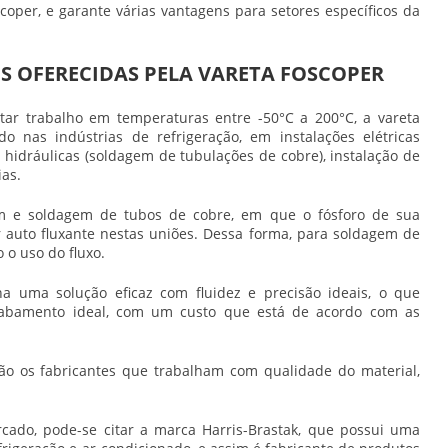
coper
, e garante várias vantagens para setores específicos da
NS OFERECIDAS PELA VARETA FOSCOPER
tar trabalho em temperaturas entre -50°C a 200°C, a
vareta
 nas indústrias de refrigeração, em instalações elétricas
 hidráulicas (soldagem de tubulações de cobre), instalação de
ias.
em e soldagem de tubos de cobre, em que o fósforo de sua
r auto fluxante nestas uniões. Dessa forma, para soldagem de
 o uso do fluxo.
 uma solução eficaz com fluidez e precisão ideais, o que
acabamento ideal, com um custo que está de acordo com as
são os fabricantes que trabalham com qualidade do material,
.
rcado, pode-se citar a marca Harris-Brastak, que possui uma