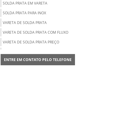
SOLDA PRATA EM VARETA
SOLDA PRATA PARA INOX
VARETA DE SOLDA PRATA
VARETA DE SOLDA PRATA COM FLUXO
VARETA DE SOLDA PRATA PREÇO
VARETA DE SOLDA PRATA REVESTIDA
COM FLUXO
ENTRE EM CONTATO PELO TELEFONE
VARETA DE LATÃO PARA SOLDA
FORNECEDOR DE SOLDA PRATA
DISTRIBUIDOR DE VARETA DE SOLDA
ESTANHO PARA SOLDA
ESTANHO PARA SOLDA COMPRAR
ESTANHO PARA SOLDA PREÇO
FLUXO PARA SOLDA PRATA
FLUXO PARA SOLDA PRATA PREÇO