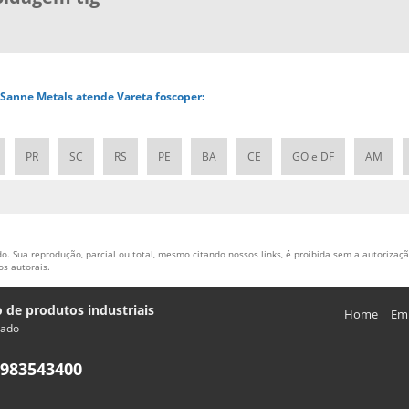
a Sanne Metals atende Vareta foscoper:
PR
SC
RS
PE
BA
CE
GO e DF
AM
o. Sua reprodução, parcial ou total, mesmo citando nossos links, é proibida sem a autorização
tos autorais
.
o de produtos industriais
Home
Em
rado
983543400