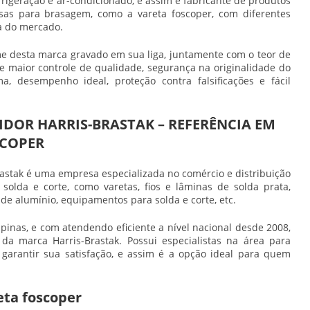
frigeração e ar-condicionado, e assim é fabricante de produtos
rosas para brasagem, como a
vareta foscoper
, com diferentes
a do mercado.
e desta marca gravado em sua liga, juntamente com o teor de
e maior controle de qualidade, segurança na originalidade do
, desempenho ideal, proteção contra falsificações e fácil
IDOR HARRIS-BRASTAK – REFERÊNCIA EM
SCOPER
rastak é uma empresa especializada no comércio e distribuição
olda e corte, como varetas, fios e lâminas de solda prata,
s de alumínio, equipamentos para solda e corte, etc.
nas, e com atendendo eficiente a nível nacional desde 2008,
da marca Harris-Brastak. Possui especialistas na área para
 garantir sua satisfação, e assim é a opção ideal para quem
eta foscoper