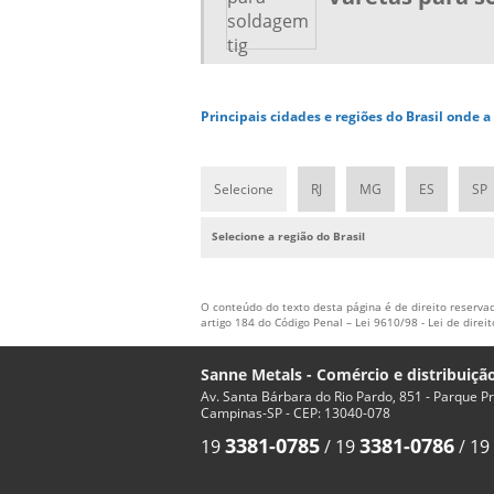
Principais cidades e regiões do Brasil onde 
Selecione
RJ
MG
ES
SP
Selecione a região do Brasil
O conteúdo do texto desta página é de direito reservad
artigo 184 do Código Penal –
Lei 9610/98 - Lei de direi
Sanne Metals - Comércio e distribuiçã
Av. Santa Bárbara do Rio Pardo, 851 - Parque P
Campinas-SP - CEP: 13040-078
3381-0785
3381-0786
19
/
19
/
19